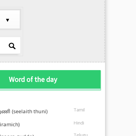
Word of the day
Tamil
துணி
(seelaith thuni)
Hindi
kiramich)
Telugu