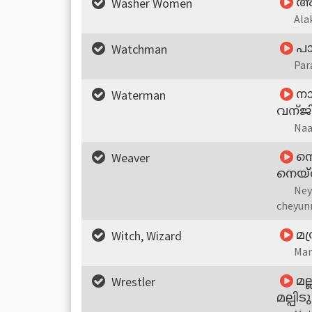
Washer Women
അ
Ala
Watchman
പാ
Par
Waterman
നാ
വന്ജ
Naa
Weaver
നെ
നെയ്ത
Ney
cheyun
Witch, Wizard
മന
Man
Wrestler
മല
മല്പിട