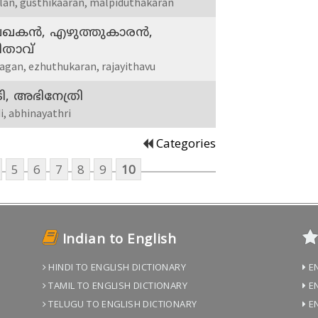
lan, gusthikaaran, malpiduthakaran
ഖകന്‍, എഴുത്തുകാരന്‍,
താവ്
agan, ezhuthukaran, rajayithavu
ി, അഭിനേത്രി
i, abhinayathri
Categories
5
6
7
8
9
10
Indian to English
HINDI TO ENGLISH DICTIONARY
EN
TAMIL TO ENGLISH DICTIONARY
EN
TELUGU TO ENGLISH DICTIONARY
EN