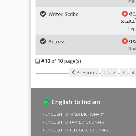
Mal
Writer, Scribe
ലേ
രചയി
Leg
Actress
നട
Nad
#
10
of
10
page(s)
Previous
1
2
3
4
English to Indian
ENGLISH TO HINDI DICTIONARY
ENGLISH TO TAMIL DICTIONARY
ENGLISH TO TELUGU DICTIONARY