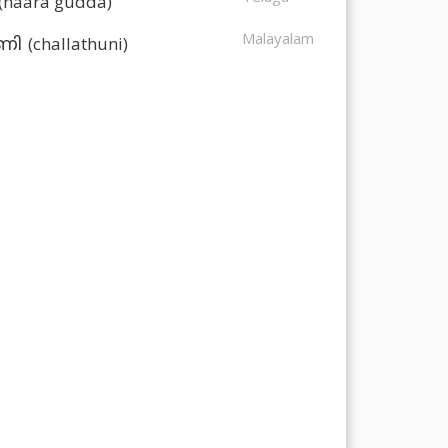
(naara gudda)
Malayalam
(challathuni)
ുണി