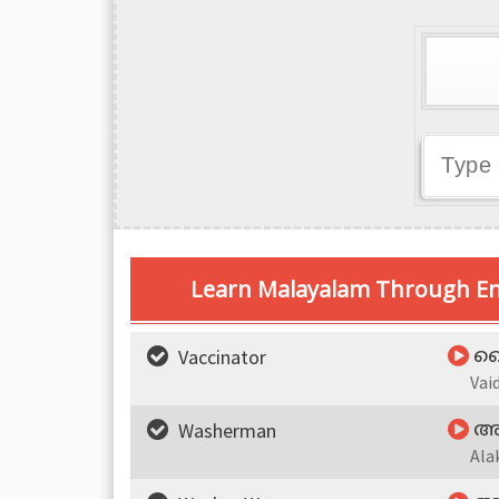
Learn Malayalam Through En
Vaccinator
വൈ
Vai
Washerman
അല
Ala