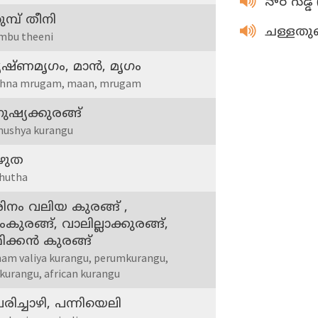
నార గుడ్డ
ുമ്പ്‌ തീനി
ചള്ളത
mbu theeni
ഷ്‌ണമൃഗം, മാന്‍, മൃഗം
shna mrugam, maan, mrugam
ുഷ്യക്കുരങ്ങ്‌
ushya kurangu
ഴുത
hutha
ിനം വലിയ കുരങ്ങ് ,
കുരങ്ങ്, വാലില്ലാക്കുരങ്ങ്,
ക്കന്‍ കുരങ്ങ്
nam valiya kurangu, perumkurangu,
akurangu, african kurangu
രിച്ചാഴി, പന്നിയെലി