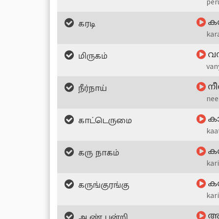
per
கரடி
ക
kar
மிருகம்
വന
va
நீர்நாய்
നീ
nee
காட்டெருமை
കാ
kaa
கரு நாகம்
കര
kar
கருங்குரங்கு
കര
kar
ஆண் பன்றி
ആണ