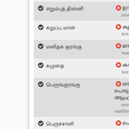
எறும்புத் தின்னி
ഉറ
uru
கறுப்பு மான்
കൃ
kri
மனிதக் குரங்கு
മന
man
கழுதை
ക
kaz
பெருங்குரங்கு
ഒര
പെരും
ആഫ്രി
ori
vaalill
பெருச்சாளி
പെ