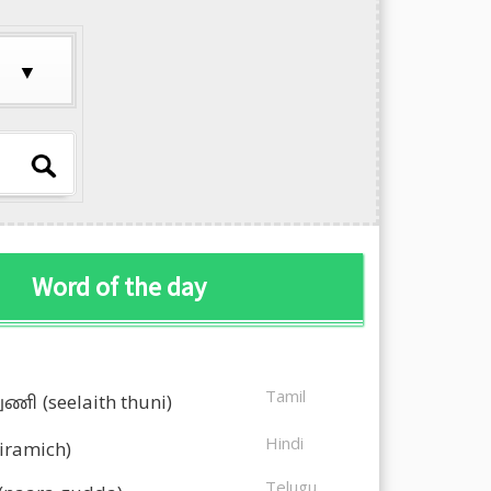
Word of the day
Tamil
துணி
(seelaith thuni)
Hindi
kiramich)
Telugu