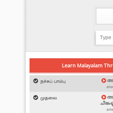
Learn Malayalam Thr
நச்சுப் பாம்பு
അണ
ana
முதலை
അമ
ചീങ്കണ
ame