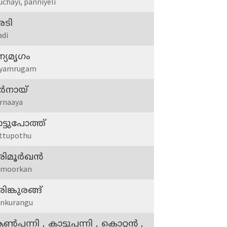
uchayi, panniyeli
രടി
adi
്യമൃഗം
nyamrugam
ര്‍നായ്
rnaaya
ട്ടുപോത്ത്
ttupothu
ിമൂര്‍ഖന്‍
imoorkan
ിങ്കുരങ്ങ്
inkurangu
്‍പന്നി , കാട്ടുപന്നി , കൊറ്റന്‍ ,