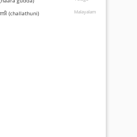
(naara gudda)
Malayalam
(challathuni)
ുണി