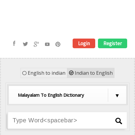
Login
Register
English to indian
Indian to English
Malayalam To English Dictionary
Hindi To English Dictionary
Tamil To English Dictionary
Telugu To English Dictionary
Malayalam To English Dictionary
Kannada To English Dictionary