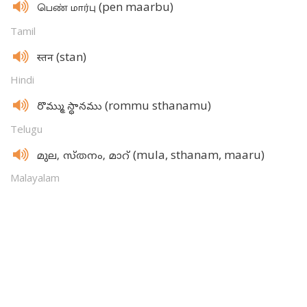
(pen maarbu)
பெண் மார்பு
Tamil
(stan)
स्तन
Hindi
(rommu sthanamu)
రొమ్ము స్థానము
Telugu
(mula, sthanam, maaru)
മുല, സ്‌തനം, മാറ്‌
Malayalam