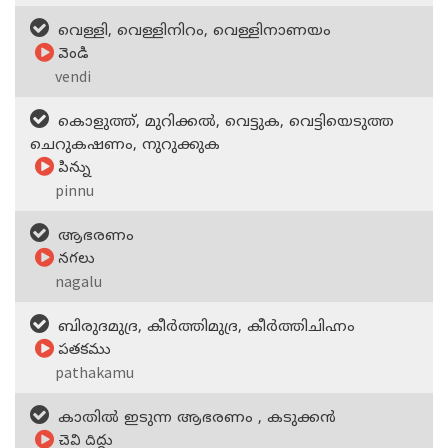
വെള്ളി, വെള്ളിനിറം, വെള്ളിനാണയം
వెండి
vendi
കൊളുത്ത്, മുറിക്കല്‍, വെട്ടുക, വെട്ടിയെടുത്ത
ചെറുകഷണം, നുറുക്കുക
పిన్ను
pinnu
ആഭരണം
నగలు
nagalu
ബിരുദമുദ്ര, കീര്‍ത്തിമുദ്ര, കീര്‍ത്തിചിഹ്നം
పతకము
pathakamu
കാതിൽ ഇടുന്ന ആഭരണം , കടുക്കന്‍
చెవి దిద్దు