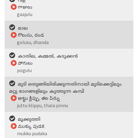
വള
గాజులు
gaajulu
മാല
గొలుసు, దండ
golusu, dhanda
കാതില, കമ്മല്‍, കടുക്കന്‍
పోగులు
pogulu
മുടി ഒതുങ്ങിയിരിക്കുന്നതിനായി മുടിക്കെട്ടിലും
മറ്റു ഭാഗങ്ങളിലും കുത്തുന്ന കമ്പി
జుట్టు క్లిప్పు, తల పిన్ను
juttu klippu, thala pinnu
മൂക്കുത്തി
ముక్కు పుడక
mukku pudaka