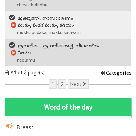
chevi dhidhdhu
മൂക്കുത്തി, നാസാഭരണം
ముక్కు పుడక ముక్కు కడియం
mukku pudaka, mukku kadiyam
ഇന്ദ്രനീലം, ഇന്ദ്രനീലക്കല്ല്‌, നീലരത്‌നം
నీలము
neelamu
#
1
of
2
page(s)
Categories
1
2
Next
Word of the day
Breast