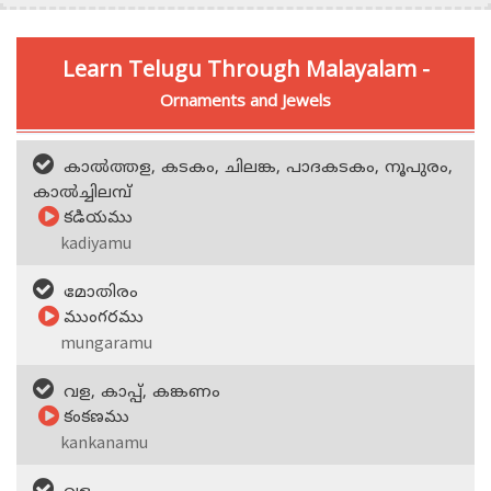
Learn Telugu Through Malayalam -
Ornaments and Jewels
കാല്‍ത്തള, കടകം, ചിലങ്ക, പാദകടകം, നൂപുരം,
കാല്‍ച്ചിലമ്പ്‌
కడియము
kadiyamu
മോതിരം
ముంగరము
mungaramu
വള, കാപ്പ്‌, കങ്കണം
కంకణము
kankanamu