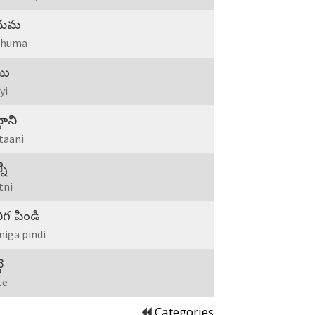
దుమ
dhuma
యి
yi
టాని
taani
ని
tni
ిగ పిండి
niga pindi
ె
te
Categories