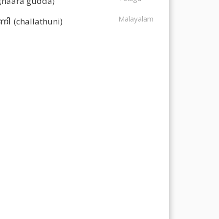
(naara gudda)
Malayalam
(challathuni)
ുണി