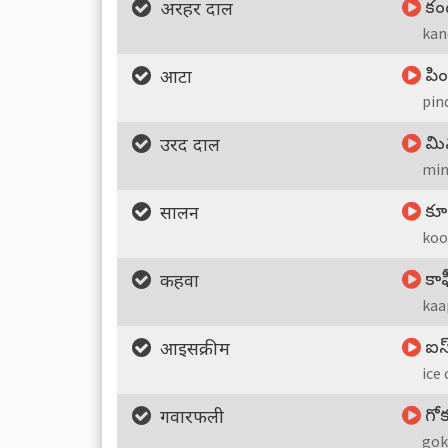
కంద
अरहर दाल
kan
పిం
आटा
pin
మి
उरद दाल
min
కూ
सालन
koo
కాఫ
कहवा
kaa
ఐస్
आइसक्रीम
ice
గో
गवारफली
gok