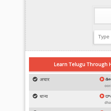
Learn Telugu Through H
ఊ
अचार
oor
ధా
धान्य
dha