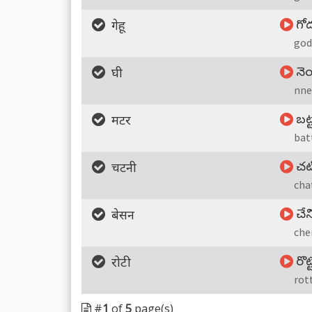
గో
गेहू
go
నె
घी
nne
బట్
मटर
bat
చట్
चटनी
cha
చేన
बेसन
che
రొట్ట
रोटी
rot
#
1
of
5
page(s)