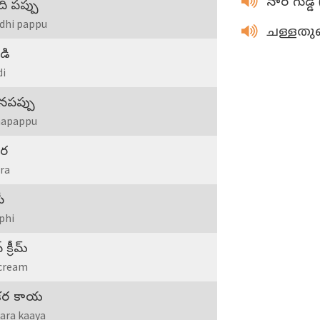
నార గుడ్డ
ి పప్పు
dhi pappu
ചള്ളത
డి
di
నపప్పు
apappu
ర
ra
ీ
phi
 క్రీమ్
 cream
కర కాయ
ara kaaya