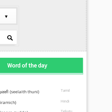
Word of the day
Tamil
துணி
(seelaith thuni)
Hindi
kiramich)
Telugu