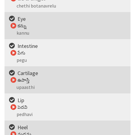
chethi botanavrelu
Eye
కన్ను
kannu
Intestine
పేగు
pegu
Cartilage
ఉపాస్తి
upaasthi
Lip
పెదవి
pedhavi
Heel
మడమ