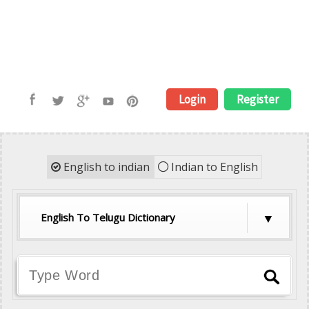
Login
Register
English to indian
Indian to English
English To Telugu Dictionary
English To Hindi Dictionary
English To Tamil Dictionary
English To Telugu Dictionary
English To Malayalam Dictionary
English To Kannada Dictionary