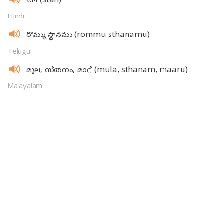
स्तन
Hindi
(rommu sthanamu)
రొమ్ము స్థానము
Telugu
(mula, sthanam, maaru)
മുല, സ്‌തനം, മാറ്‌
Malayalam