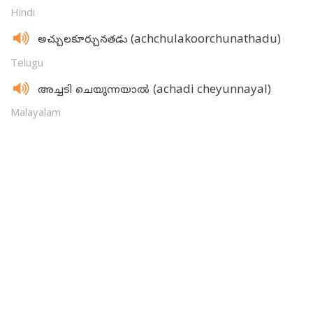
Hindi
(achchulakoorchunathadu)
అచ్చులకూర్చునతడు
Telugu
(achadi cheyunnayal)
അച്ചടി ചെയുന്നയാല്‍
Malayalam