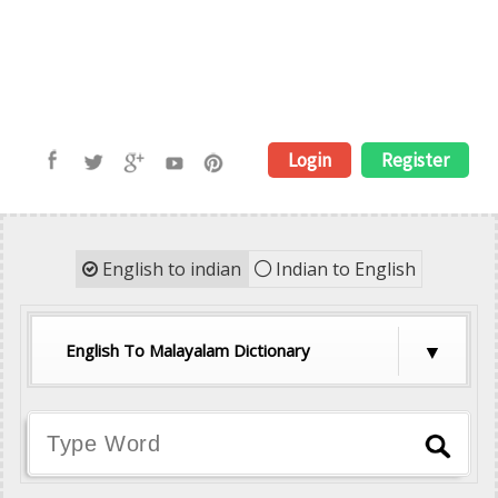
Login
Register
English to indian
Indian to English
English To Malayalam Dictionary
English To Hindi Dictionary
English To Tamil Dictionary
English To Telugu Dictionary
English To Malayalam Dictionary
English To Kannada Dictionary