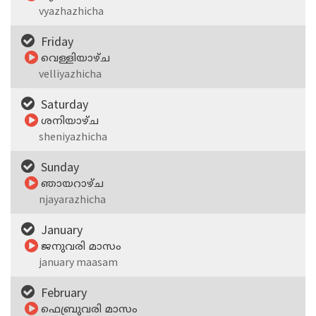
vyazhazhicha
Friday
വെള്ളിയാഴ്‌ച
velliyazhicha
Saturday
ശനിയാഴ്‌ച
sheniyazhicha
Sunday
ഞായറാഴ്‌ച
njayarazhicha
January
ജനുവരി മാസം
january maasam
February
ഫെബ്രുവരി മാസം